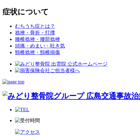
症状について
むちうち症とは？
捻挫・骨折・打撲
腰椎捻挫・腰部捻挫
頭痛・めまい・吐き気
頸椎捻挫・頸椎損傷