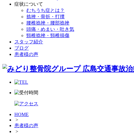
症状について
むちうち症とは？
捻挫・骨折・打撲
腰椎捻挫・腰部捻挫
頭痛・めまい・吐き気
頸椎捻挫・頸椎損傷
スタッフ紹介
ブログ
患者様の声
HOME
>
患者様の声
>