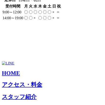
受付時間
月
火
水
木
金
土
日
祝
9:00～12:00
〇
〇
〇
〇
〇
〇
×
×
14:00～19:00
〇
〇
×
〇
〇
〇
×
×
HOME
アクセス・料金
スタッフ紹介